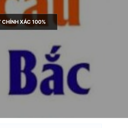
 CHÍNH XÁC 100%