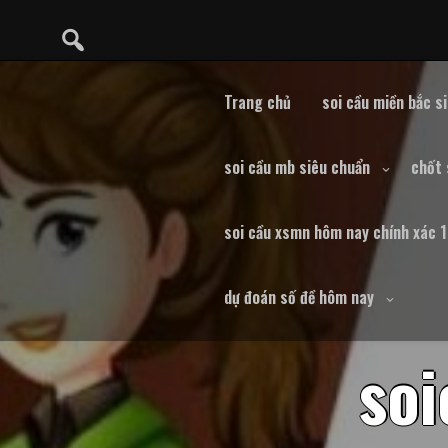
Skip
to
content
Trang chủ
soi cầu miền bắc si
soi cầu mb siêu chuẩn
chốt 
soi cầu xsmn hôm nay chính xác 
dự đoán số đề hôm nay
s
o
i