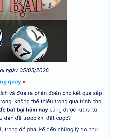
chơi ngày 05/05/2026
ờng quay
«
tích và đưa ra phán đoán cho kết quả sắp
ọng, không thể thiếu trong quá trình chơi
đề bất bại hôm nay
cũng được rút ra từ
ầu dàn đề trước khi đặt cược?
uả, trong đó phải kể đến những lý do như