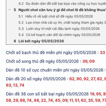
Dự đoán dàn đề bất bại dựa vào công cụ trực tuy
Người chơi cần lưu ý gì để chơi lô đề không th
Hiểu rõ về luật chơi số đề ngày 05/05/2026
Lựa chọn nhà cái uy tín, chất lượng tham gia ngày
Luôn duy trì một cái đầu lạnh ngày 05/05/2026
Có kế hoạch cân đối tài chính ngày 05/05/2026
Lời kết ngày 05/05/2026
Chốt số bạch thủ đề miễn phí ngày 05/05/2026 :
33
Chốt số song thủ đề ngày 05/05/2026 :
39, 09
Dàn đề 10 số cực chuẩn miễn phí ngày 05/05/2026 
Dàn đề 20 số ngày 05/05/2026 :
62, 90, 92, 27, 82, 9
63, 13, 74
Dàn đề 36 con số bất bại ngày 05/05/2026
19, 95, 8
58, 29, 86, 74, 48, 22, 74, 45, 09, 11, 51, 62, 35, 59, 77