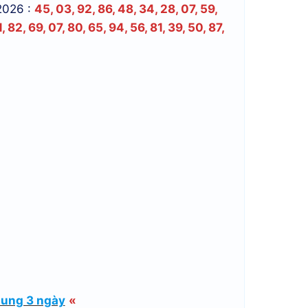
2026 :
45, 03, 92, 86, 48, 34, 28, 07, 59,
, 82, 69, 07, 80, 65, 94, 56, 81, 39, 50, 87,
hung 3 ngày
«