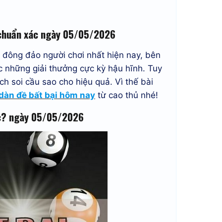
 chuẩn xác ngày 05/05/2026
c đông đảo người chơi nhất hiện nay, bên
ợc những giải thưởng cực kỳ hậu hĩnh. Tuy
ch soi cầu sao cho hiệu quả. Vì thế bài
dàn đề bất bại hôm nay
từ cao thủ nhé!
ược? ngày 05/05/2026