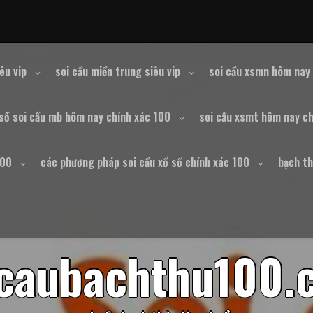
êu vip
soi cầu miền trung siêu vip
soi cầu xsmn hôm nay 
số soi cầu mb hôm nay chính xác 100
soi cầu xsmt hôm nay ch
100
các phương pháp soi cầu xổ số chính xác 100
bạch th
c
a
u
b
a
c
h
t
h
u
1
0
0
.