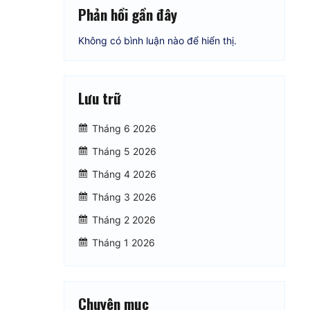
Phản hồi gần đây
Không có bình luận nào để hiển thị.
Lưu trữ
Tháng 6 2026
Tháng 5 2026
Tháng 4 2026
Tháng 3 2026
Tháng 2 2026
Tháng 1 2026
Chuyên mục