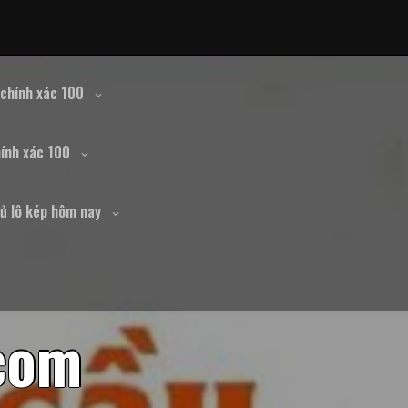
chính xác 100
ính xác 100
ủ lô kép hôm nay
c
o
m