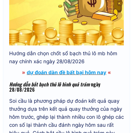
Hướng dẫn chọn chốt sổ bạch thủ lô mb hôm
nay chính xác ngày 28/08/2026
»
dự đoán dàn đề bất bại hôm nay
«
Hướng dẫn bắt bạch thủ lô hình quả trám
ngày
28/08/2026
Soi cầu là phương pháp dự đoán kết quả quay
thưởng dựa trên kết quả quay thưởng của ngày
hôm trước, ghép lại thành nhiều con lô ghép các
con số lại thành cầu đánh ngày hôm sau rất
hiệu quả. Cách bắt cầu lô hình quả trám này,