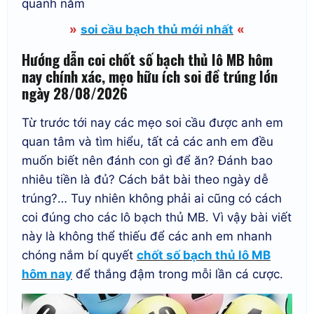
quanh năm
»
soi cầu bạch thủ mới nhất
«
Hướng dẫn coi chốt số bạch thủ lô MB hôm
nay chính xác, mẹo hữu ích soi đề trúng lớn
ngày 28/08/2026
Từ trước tới nay các mẹo soi cầu được anh em
quan tâm và tìm hiểu, tất cả các anh em đều
muốn biết nên đánh con gì để ăn? Đánh bao
nhiêu tiền là đủ? Cách bắt bài theo ngày dễ
trúng?… Tuy nhiên không phải ai cũng có cách
coi đúng cho các lô bạch thủ MB. Vì vậy bài viết
này là không thể thiếu để các anh em nhanh
chóng nắm bí quyết
chốt số bạch thủ lô MB
hôm nay
để thắng đậm trong mỗi lần cá cược.