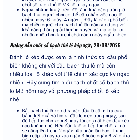
chốt số bạch thủ lô MB hôm nay ngay.
Ngoài những lưu ý trên, để tăng khả năng trúng lô
bạch thủ, người chơi có thể cân nhắc việc nuôi lô
nhiều ngày: 6 ngày, 4 ngày,… Đây là cách phổ biến
mà nhiều người chơi bạch thủ lâu năm áp dụng với
khả năng thắng giải thường xuyên và mang lại lợi
nhuận nhiều hơn khi chỉ chơi cách ngày ngẫu nhiên.
Hướng dẫn chốt sổ bạch thủ lô kép
ngày 28/08/2026
Đánh lô kép được xem là hình thức soi cầu phổ
biến không chỉ với cầu bạch thủ lô mà còn
nhiều loại lô khác với tỉ lệ chính xác cực kỳ ngạc
nhiên. Hãy cùng tìm hiểu cách chốt sổ bạch thủ
lô MB hôm nay với phương pháp chốt lô kép
nhé.
Bắt bạch thủ lô kép dựa vào đầu lô câm: Tra cứu
bảng kết quả và tìm ra đầu lô xiên trong ngày, sau
đó tiếp tục chờ xem 8 ngày tới có xuất hiện đầu kép
nào không nhé. Nếu đầu không tiếp tục nhô ra, nó
sẽ nâng lên trong 2 ngày nữa hoặc lâu hơn. Trung
bình cặp số này ra vào ngày 3 hoặc ngày 6 và chỉ ra