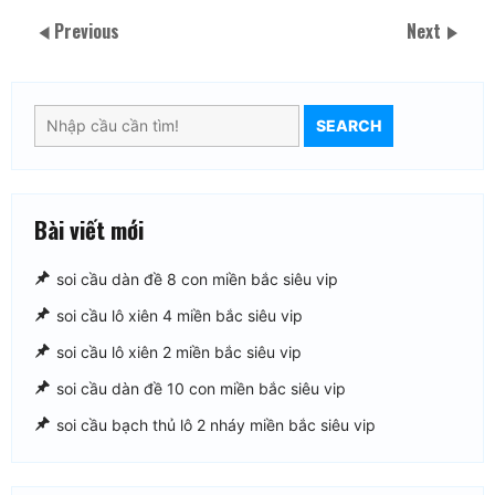
Previous
Next
SEARCH
Bài viết mới
soi cầu dàn đề 8 con miền bắc siêu vip
soi cầu lô xiên 4 miền bắc siêu vip
soi cầu lô xiên 2 miền bắc siêu vip
soi cầu dàn đề 10 con miền bắc siêu vip
soi cầu bạch thủ lô 2 nháy miền bắc siêu vip