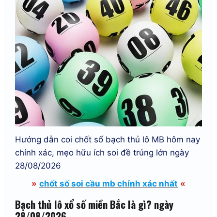
Hướng dẫn coi chốt số bạch thủ lô MB hôm nay
chính xác, mẹo hữu ích soi đề trúng lớn ngày
28/08/2026
»
chốt số soi cầu mb chính xác nhất
«
Bạch thủ lô xổ số miền Bắc là gì? ngày
28/08/2026