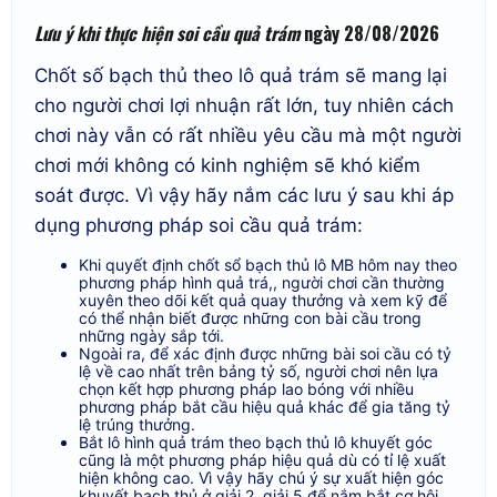
Lưu ý khi thực hiện soi cầu quả trám
ngày 28/08/2026
Chốt số bạch thủ theo lô quả trám sẽ mang lại
cho người chơi lợi nhuận rất lớn, tuy nhiên cách
chơi này vẫn có rất nhiều yêu cầu mà một người
chơi mới không có kinh nghiệm sẽ khó kiểm
soát được. Vì vậy hãy nắm các lưu ý sau khi áp
dụng phương pháp soi cầu quả trám:
Khi quyết định chốt sổ bạch thủ lô MB hôm nay theo
phương pháp hình quả trá,, người chơi cần thường
xuyên theo dõi kết quả quay thưởng và xem kỹ để
có thể nhận biết được những con bài cầu trong
những ngày sắp tới.
Ngoài ra, để xác định được những bài soi cầu có tỷ
lệ về cao nhất trên bảng tỷ số, người chơi nên lựa
chọn kết hợp phương pháp lao bóng với nhiều
phương pháp bắt cầu hiệu quả khác để gia tăng tỷ
lệ trúng thưởng.
Bắt lô hình quả trám theo bạch thủ lô khuyết góc
cũng là một phương pháp hiệu quả dù có tỉ lệ xuất
hiện không cao. Vì vậy hãy chú ý sự xuất hiện góc
khuyết bạch thủ ở giải 2, giải 5 để nắm bắt cơ hội