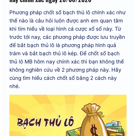
Phương pháp chốt sổ bạch thủ lô chính xác như
thế nào là câu hỏi luôn được anh em quan tâm
khi tìm hiểu về loại hình cá cược xổ số này. Từ
trước tới nay, các phương pháp được lưu truyền
để bắt bạch thủ lô là phương pháp hình quả
trám và bắt bạch thủ lô kép. Để chốt sổ bạch
thủ lô MB hôm nay chính xác thì bạn không thể
không nghiên cứu về 2 phương pháp này. Hãy
cùng tìm hiểu cách chốt sổ bằng 2 cách này
nhé.