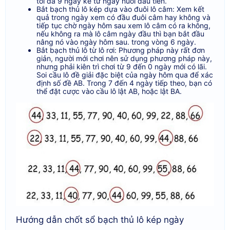
tối đa 9 ngày kể từ ngày nuôi đầu tiên.
Bắt bạch thủ lô kép dựa vào đuôi lô câm: Xem kết
quả trong ngày xem có đầu đuôi câm hay không và
tiếp tục chờ ngày hôm sau xem lô câm có ra không,
nếu không ra mà lô câm ngày đầu thì bạn bắt đầu
nâng nó vào ngày hôm sau. trong vòng 6 ngày.
Bắt bạch thủ lô từ lô rơi: Phương pháp này rất đơn
giản, người mới chơi nên sử dụng phương pháp này,
nhưng phải kiên trì chơi từ 9 đến 0 ngày mới có lãi.
Soi cầu lô đề giải đặc biệt của ngày hôm qua để xác
định số đề AB. Trong 7 đến 4 ngày tiếp theo, bạn có
thể đặt cược vào cầu lô lật AB, hoặc lật BA.
Hướng dẫn chốt sổ bạch thủ lô kép ngày