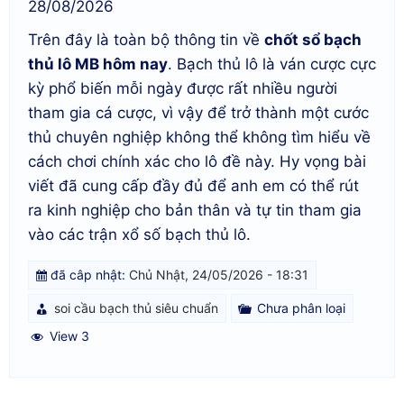
28/08/2026
Trên đây là toàn bộ thông tin về
chốt sổ bạch
thủ lô MB hôm nay
. Bạch thủ lô là ván cược cực
kỳ phổ biến mỗi ngày được rất nhiều người
tham gia cá cược, vì vậy để trở thành một cước
thủ chuyên nghiệp không thể không tìm hiểu về
cách chơi chính xác cho lô đề này. Hy vọng bài
viết đã cung cấp đầy đủ để anh em có thể rút
ra kinh nghiệp cho bản thân và tự tin tham gia
vào các trận xổ số bạch thủ lô.
đã câp nhật:
Chủ Nhật, 24/05/2026 - 18:31
soi cầu bạch thủ siêu chuẩn
Chưa phân loại
View 3