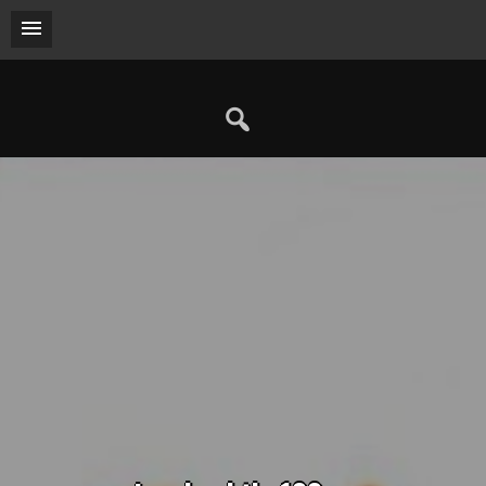
Skip
to
content