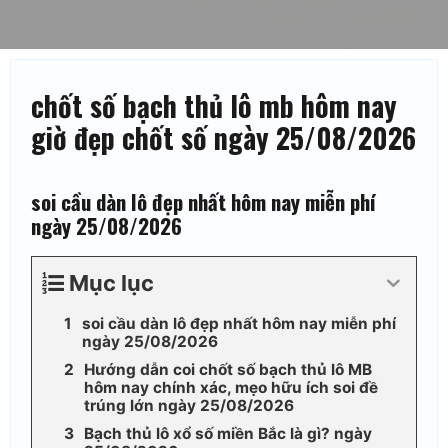
chốt số bạch thủ lô mb hôm nay
giờ đẹp chốt số ngày 25/08/2026
soi cầu dàn lô đẹp nhất hôm nay miễn phí
ngày 25/08/2026
Mục lục
soi cầu dàn lô đẹp nhất hôm nay miễn phí
ngày 25/08/2026
Hướng dẫn coi chốt số bạch thủ lô MB
hôm nay chính xác, mẹo hữu ích soi đề
trúng lớn ngày 25/08/2026
Bạch thủ lô xổ số miền Bắc là gì? ngày