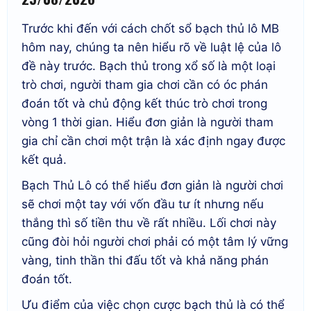
Trước khi đến với cách chốt sổ bạch thủ lô MB
hôm nay, chúng ta nên hiểu rõ về luật lệ của lô
đề này trước. Bạch thủ trong xổ số là một loại
trò chơi, người tham gia chơi cần có óc phán
đoán tốt và chủ động kết thúc trò chơi trong
vòng 1 thời gian. Hiểu đơn giản là người tham
gia chỉ cần chơi một trận là xác định ngay được
kết quả.
Bạch Thủ Lô có thể hiểu đơn giản là người chơi
sẽ chơi một tay với vốn đầu tư ít nhưng nếu
thắng thì số tiền thu về rất nhiều. Lối chơi này
cũng đòi hỏi người chơi phải có một tâm lý vững
vàng, tinh thần thi đấu tốt và khả năng phán
đoán tốt.
Ưu điểm của việc chọn cược bạch thủ là có thể