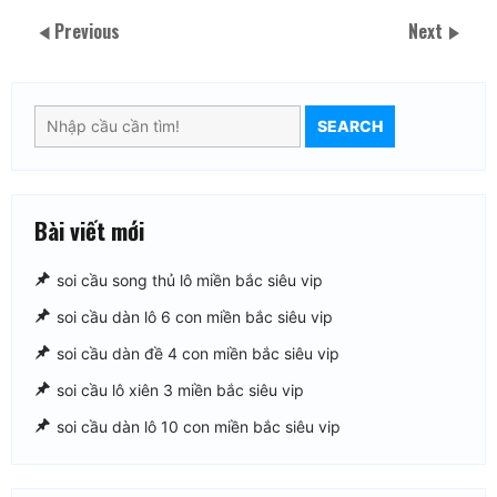
Previous
Next
SEARCH
Bài viết mới
soi cầu song thủ lô miền bắc siêu vip
soi cầu dàn lô 6 con miền bắc siêu vip
soi cầu dàn đề 4 con miền bắc siêu vip
soi cầu lô xiên 3 miền bắc siêu vip
soi cầu dàn lô 10 con miền bắc siêu vip