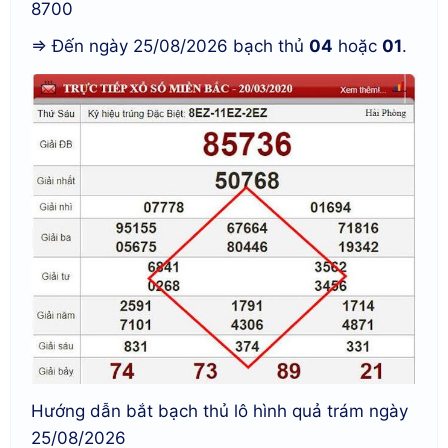
8700
=> Đến ngày 25/08/2026 bạch thủ
04
hoặc
01
.
Hướng dẫn bắt bạch thủ lô hình quả trám ngày
25/08/2026