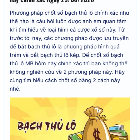
Phương pháp chốt sổ bạch thủ lô chính xác như
thế nào là câu hỏi luôn được anh em quan tâm
khi tìm hiểu về loại hình cá cược xổ số này. Từ
trước tới nay, các phương pháp được lưu truyền
để bắt bạch thủ lô là phương pháp hình quả
trám và bắt bạch thủ lô kép. Để chốt sổ bạch
thủ lô MB hôm nay chính xác thì bạn không thể
không nghiên cứu về 2 phương pháp này. Hãy
cùng tìm hiểu cách chốt sổ bằng 2 cách này
nhé.