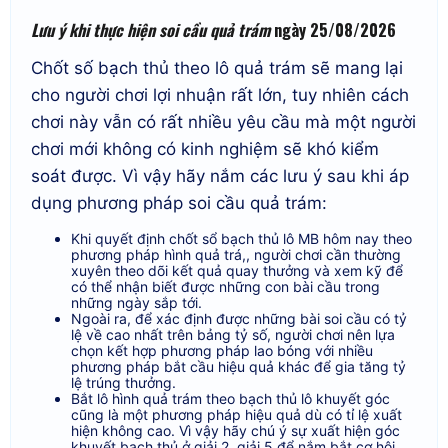
Lưu ý khi thực hiện soi cầu quả trám
ngày 25/08/2026
Chốt số bạch thủ theo lô quả trám sẽ mang lại
cho người chơi lợi nhuận rất lớn, tuy nhiên cách
chơi này vẫn có rất nhiều yêu cầu mà một người
chơi mới không có kinh nghiệm sẽ khó kiểm
soát được. Vì vậy hãy nắm các lưu ý sau khi áp
dụng phương pháp soi cầu quả trám:
Khi quyết định chốt sổ bạch thủ lô MB hôm nay theo
phương pháp hình quả trá,, người chơi cần thường
xuyên theo dõi kết quả quay thưởng và xem kỹ để
có thể nhận biết được những con bài cầu trong
những ngày sắp tới.
Ngoài ra, để xác định được những bài soi cầu có tỷ
lệ về cao nhất trên bảng tỷ số, người chơi nên lựa
chọn kết hợp phương pháp lao bóng với nhiều
phương pháp bắt cầu hiệu quả khác để gia tăng tỷ
lệ trúng thưởng.
Bắt lô hình quả trám theo bạch thủ lô khuyết góc
cũng là một phương pháp hiệu quả dù có tỉ lệ xuất
hiện không cao. Vì vậy hãy chú ý sự xuất hiện góc
khuyết bạch thủ ở giải 2, giải 5 để nắm bắt cơ hội