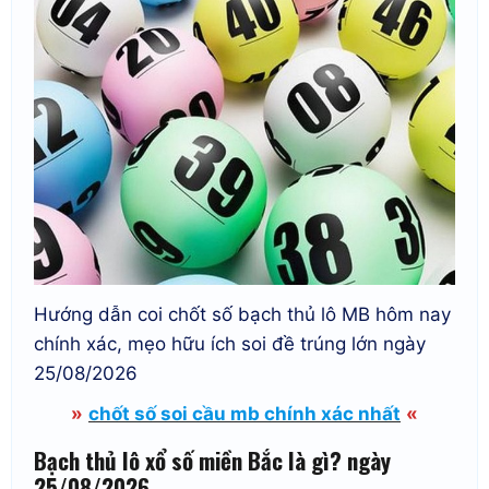
Hướng dẫn coi chốt số bạch thủ lô MB hôm nay
chính xác, mẹo hữu ích soi đề trúng lớn ngày
25/08/2026
»
chốt số soi cầu mb chính xác nhất
«
Bạch thủ lô xổ số miền Bắc là gì? ngày
25/08/2026