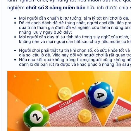
nghiệm
chốt số 3 càng miền bắc
hữu ích được chia
Mọi người cần chuẩn bị tư tưởng, tâm lý tốt khi chơi lô đề.
Để có cách đánh đề dễ trúng nhất, người chơi đầu tiên ph
quá trình tham gia đánh đề và nghiên cứu thêm những bí q
những lưu ý ngay dưới đây:
Mọi người cần duy trì sự tỉnh táo trong suy nghĩ của mình
không nên và mọi người cần hết sức chú ý nếu muốn có kết
Người chơi phải thật tự tin khi chọn số, có sức khỏe tốt v
gia soi cầu lô đề. Việc này đối với người chơi là rất quan 
Nếu như kết quả không trúng thì mọi người cũng không nên
đánh lô đề bạn rút ra được và khắc phục ở những lần sau 