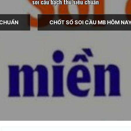
soi cầu bạch thủ siêu chuẩn
 CHUẨN
CHỐT SỐ SOI CẦU MB HÔM NAY