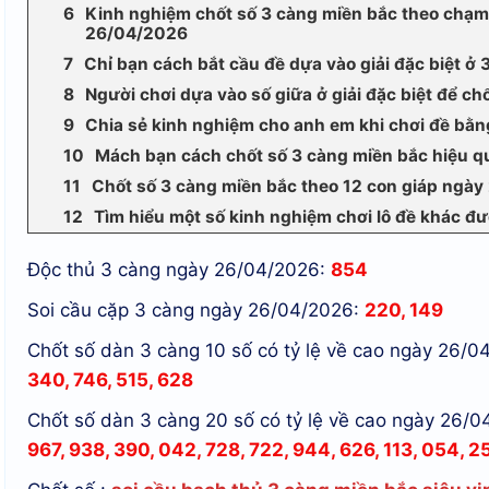
Kinh nghiệm chốt số 3 càng miền bắc theo chạm 
26/04/2026
Chỉ bạn cách bắt cầu đề dựa vào giải đặc biệt ở
Người chơi dựa vào số giữa ở giải đặc biệt để 
Chia sẻ kinh nghiệm cho anh em khi chơi đề bằ
Mách bạn cách chốt số 3 càng miền bắc hiệu q
Chốt số 3 càng miền bắc theo 12 con giáp ngà
Tìm hiểu một số kinh nghiệm chơi lô đề khác đ
Độc thủ 3 càng ngày 26/04/2026:
854
Soi cầu cặp 3 càng ngày 26/04/2026:
220, 149
Chốt số dàn 3 càng 10 số có tỷ lệ về cao ngày 26/0
340, 746, 515, 628
Chốt số dàn 3 càng 20 số có tỷ lệ về cao ngày 26/0
967, 938, 390, 042, 728, 722, 944, 626, 113, 054, 2