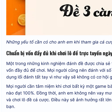
Những yếu tố cần có cho anh em khi tham gia cá cư
Chuẩn bị vốn đầy đủ khi chơi lô đề trực tuyến ng
Một trong những kinh nghiệm đánh đề được chia sẻ t
vốn đầy đủ để chơi. Mọi người cũng nên đánh với số
dụng lối đánh tất tay vì như vậy sẽ không có cơ hội g
Mọi người cần tâm niệm khi chơi bất kỳ một game bà
nào đạt 100%. Đồng thời, anh em không nên vay mượ
và chơi lô đề cá cược. Điều này sẽ ảnh hưởng rất lớ
bạn.