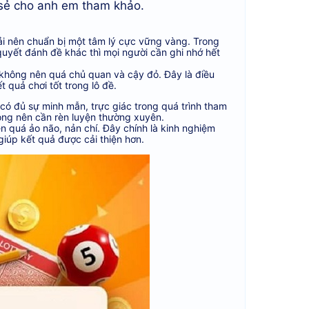
 sẻ cho anh em tham khảo.
ải nên chuẩn bị một tâm lý cực vững vàng. Trong
uyết đánh đề khác thì mọi người cần ghi nhớ hết
, không nên quá chủ quan và cậy đỏ. Đây là điều
 quả chơi tốt trong lô đề.
à có đủ sự minh mẫn, trực giác trong quá trình tham
trọng nên cần rèn luyện thường xuyên.
 quá ảo não, nản chí. Đây chính là kinh nghiệm
giúp kết quả được cải thiện hơn.