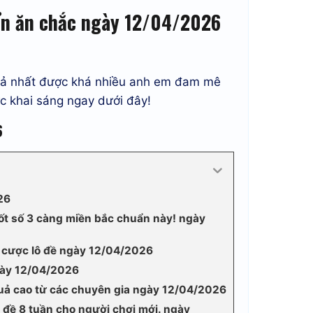
uẩn ăn chắc ngày 12/04/2026
quả nhất được khá nhiều anh em đam mê
c khai sáng ngay dưới đây!
6
26
ốt số 3 càng miền bắc chuẩn này! ngày
á cược lô đề ngày 12/04/2026
ngày 12/04/2026
quả cao từ các chuyên gia ngày 12/04/2026
đề 8 tuần cho người chơi mới. ngày