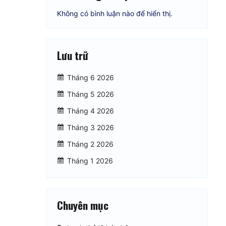
Không có bình luận nào để hiển thị.
Lưu trữ
Tháng 6 2026
Tháng 5 2026
Tháng 4 2026
Tháng 3 2026
Tháng 2 2026
Tháng 1 2026
Chuyên mục