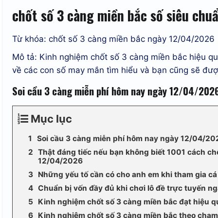
chốt số 3 càng miền bắc số siêu ch
Từ khóa: chốt số 3 càng miền bắc ngày 12/04/2026
Mô tả: Kinh nghiệm chốt số 3 càng miền bắc hiệu 
về các con số may mắn tìm hiểu và bạn cũng sẽ đượ
Soi cầu 3 càng miễn phí hôm nay ngày 12/04/202
Mục lục
Soi cầu 3 càng miễn phí hôm nay ngày 12/04/20
Thật đáng tiếc nếu bạn không biết 1001 cách ch
12/04/2026
Những yếu tố cần có cho anh em khi tham gia c
Chuẩn bị vốn đầy đủ khi chơi lô đề trực tuyến 
Kinh nghiệm chốt số 3 càng miền bắc đạt hiệu 
Kinh nghiệm chốt số 3 càng miền bắc theo chạm 