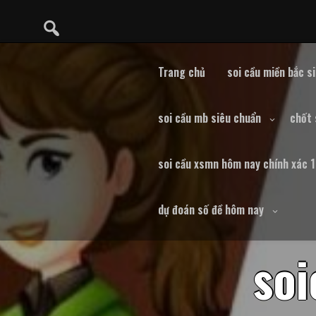
Skip
to
content
Trang chủ
soi cầu miền bắc si
soi cầu mb siêu chuẩn
chốt 
soi cầu xsmn hôm nay chính xác 
dự đoán số đề hôm nay
s
o
i