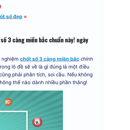
p
ốt số đẹp
«
 số 3 càng miền bắc chuẩn này! ngày
nh nghiệm
chốt số 3 càng miền bắc
chính
rong lô đề sẽ về là gì đúng là một điều
 cũng phải phân tích, soi cầu. Nếu không
không thể nào dành nhiều phần thắng!