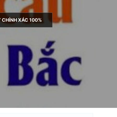
 CHÍNH XÁC 100%