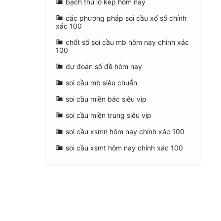
bạch thủ lô kép hôm nay
các phương pháp soi cầu xổ số chính
xác 100
chốt số soi cầu mb hôm nay chính xác
100
dự đoán số đề hôm nay
soi cầu mb siêu chuẩn
soi cầu miền bắc siêu vip
soi cầu miền trung siêu vip
soi cầu xsmn hôm nay chính xác 100
soi cầu xsmt hôm nay chính xác 100