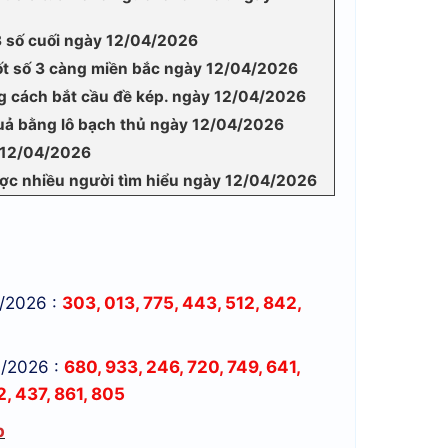
 3 số cuối ngày 12/04/2026
hốt số 3 càng miền bắc ngày 12/04/2026
ng cách bắt cầu đề kép. ngày 12/04/2026
uả bằng lô bạch thủ ngày 12/04/2026
y 12/04/2026
ược nhiều người tìm hiểu ngày 12/04/2026
4/2026 :
303, 013, 775, 443, 512, 842,
4/2026 :
680, 933, 246, 720, 749, 641,
2, 437, 861, 805
p