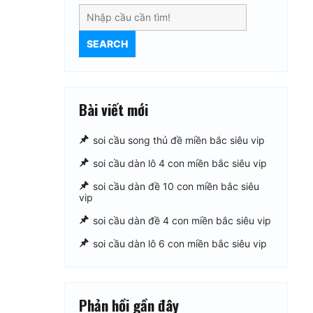
SEARCH
Bài viết mới
soi cầu song thủ đề miền bắc siêu vip
soi cầu dàn lô 4 con miền bắc siêu vip
soi cầu dàn đề 10 con miền bắc siêu
vip
soi cầu dàn đề 4 con miền bắc siêu vip
soi cầu dàn lô 6 con miền bắc siêu vip
Phản hồi gần đây