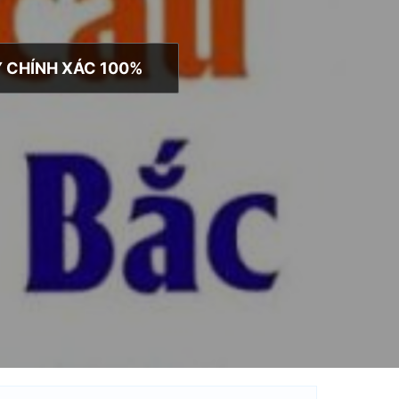
 CHÍNH XÁC 100%