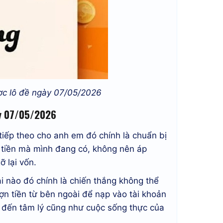
ợc lô đề ngày 07/05/2026
ày 07/05/2026
iếp theo cho anh em đó chính là chuẩn bị
 tiền mà mình đang có, không nên áp
ỡ lại vốn.
i nào đó chính là chiến thắng không thể
n tiền từ bên ngoài để nạp vào tài khoản
n đến tâm lý cũng như cuộc sống thực của