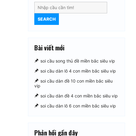
SEARCH
Bài viết mới
soi cầu song thủ đề miền bắc siêu vip
soi cầu dàn lô 4 con miền bắc siêu vip
soi cầu dàn đề 10 con miền bắc siêu
vip
soi cầu dàn đề 4 con miền bắc siêu vip
soi cầu dàn lô 6 con miền bắc siêu vip
Phản hồi gần đây