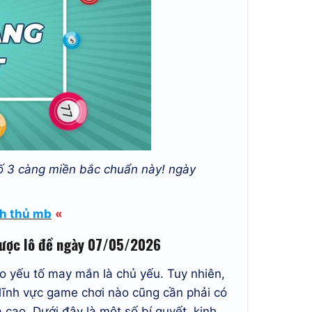
số 3 càng miền bắc chuẩn này! ngày
ch thủ mb
«
cược lô đề ngày 07/05/2026
o yếu tố may mắn là chủ yếu. Tuy nhiên,
lĩnh vực game chơi nào cũng cần phải có
 cao. Dưới đây là một số bí quyết, kinh