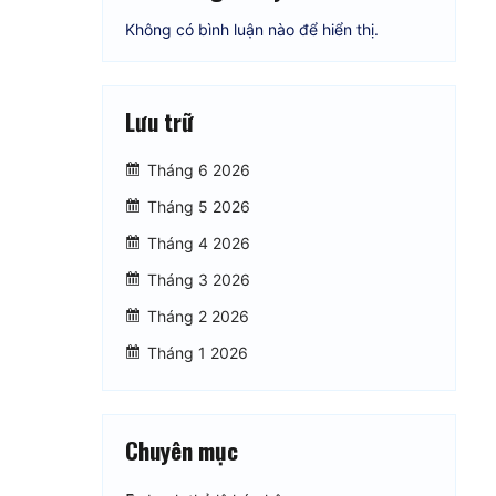
Không có bình luận nào để hiển thị.
Lưu trữ
Tháng 6 2026
Tháng 5 2026
Tháng 4 2026
Tháng 3 2026
Tháng 2 2026
Tháng 1 2026
Chuyên mục