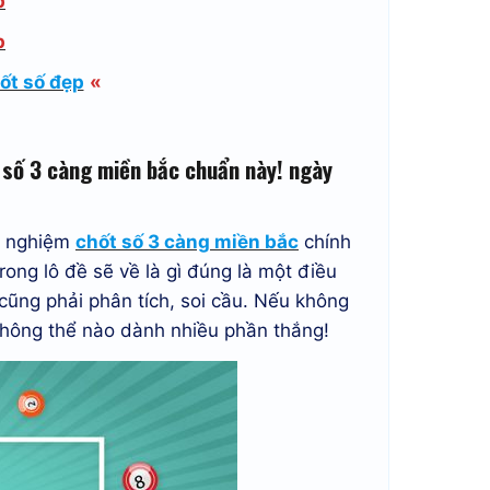
p
p
ốt số đẹp
«
 số 3 càng miền bắc chuẩn này! ngày
nh nghiệm
chốt số 3 càng miền bắc
chính
rong lô đề sẽ về là gì đúng là một điều
 cũng phải phân tích, soi cầu. Nếu không
không thể nào dành nhiều phần thắng!