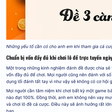
Những yếu tố cần có cho anh em khi tham gia cá cư
Chuẩn bị vốn đầy đủ khi chơi lô đề trực tuyến ng
Một trong những kinh nghiệm đánh đề được chia sẻ t
vốn đầy đủ để chơi. Mọi người cũng nên đánh với số
dụng lối đánh tất tay vì như vậy sẽ không có cơ hội g
Mọi người cần tâm niệm khi chơi bất kỳ một game bà
nào đạt 100%. Đồng thời, anh em không nên vay mượ
và chơi lô đề cá cược. Điều này sẽ ảnh hưởng rất lớ
bạn.