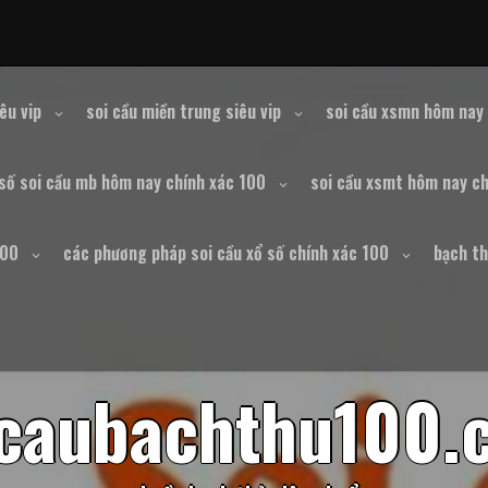
êu vip
soi cầu miền trung siêu vip
soi cầu xsmn hôm nay 
số soi cầu mb hôm nay chính xác 100
soi cầu xsmt hôm nay ch
100
các phương pháp soi cầu xổ số chính xác 100
bạch th
c
a
u
b
a
c
h
t
h
u
1
0
0
.