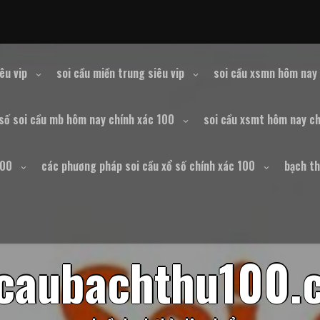
êu vip
soi cầu miền trung siêu vip
soi cầu xsmn hôm nay 
số soi cầu mb hôm nay chính xác 100
soi cầu xsmt hôm nay ch
100
các phương pháp soi cầu xổ số chính xác 100
bạch th
c
a
u
b
a
c
h
t
h
u
1
0
0
.