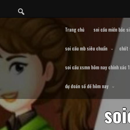
Skip
to
content
Trang chủ
soi cầu miền bắc si
soi cầu mb siêu chuẩn
chốt 
soi cầu xsmn hôm nay chính xác 
dự đoán số đề hôm nay
s
o
i