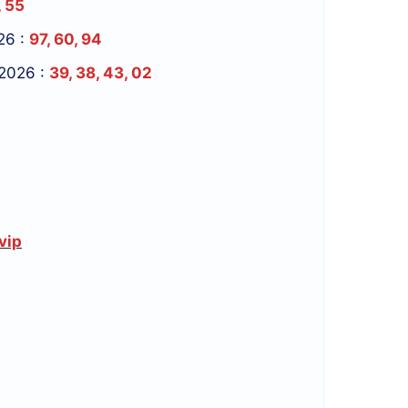
, 55
26 :
97, 60, 94
/2026 :
39, 38, 43, 02
vip