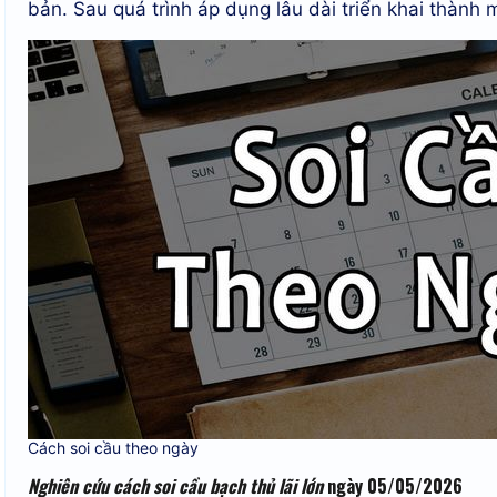
bản. Sau quá trình áp dụng lâu dài triển khai thành 
Cách soi cầu theo ngày
Nghiên cứu cách soi cầu bạch thủ lãi lớn
ngày 05/05/2026