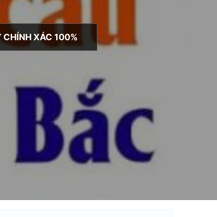
 CHÍNH XÁC 100%