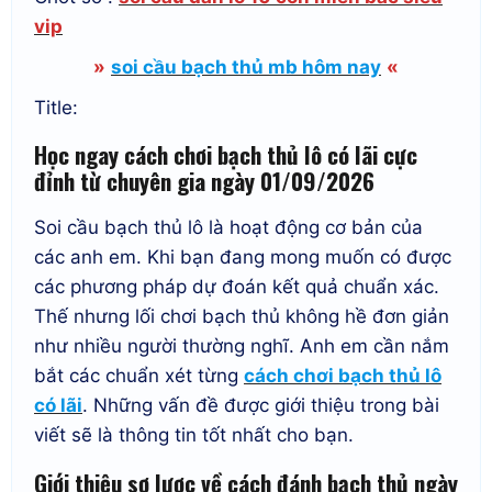
vip
»
soi cầu bạch thủ mb hôm nay
«
Title:
Học ngay cách chơi bạch thủ lô có lãi cực
đỉnh từ chuyên gia ngày 01/09/2026
Soi cầu bạch thủ lô là hoạt động cơ bản của
các anh em. Khi bạn đang mong muốn có được
các phương pháp dự đoán kết quả chuẩn xác.
Thế nhưng lối chơi bạch thủ không hề đơn giản
như nhiều người thường nghĩ. Anh em cần nắm
bắt các chuẩn xét từng
cách chơi bạch thủ lô
có lãi
. Những vấn đề được giới thiệu trong bài
viết sẽ là thông tin tốt nhất cho bạn.
Giới thiệu sơ lược về cách đánh bạch thủ ngày