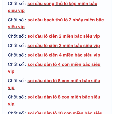
Chốt số :
soi cầu song thủ lô kép miền bắc
siêu vip
Chốt số :
soi cầu bạch thủ lô 2 nháy miền bắc
siêu vip
Chốt số :
soi cầu lô xiên 2 miền bắc siêu vip
Chốt số :
soi cầu lô xiên 3 miền bắc siêu vip
Chốt số :
soi cầu lô xiên 4 miền bắc siêu vip
Chốt số :
soi cầu dàn lô 4 con miền bắc siêu
vip
Chốt số :
soi cầu dàn lô 6 con miền bắc siêu
vip
Chốt số :
soi cầu dàn lô 8 con miền bắc siêu
vip
Chốt số :
soi cầu dàn lô 10 con miền bắc siêu