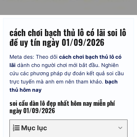
cách chơi bạch thủ lô có lãi soi lô
đề uy tín ngày 01/09/2026
Meta des: Theo dõi
cách chơi bạch thủ lô có
lãi
dành cho người chơi mới bắt đầu. Nghiên
cứu các phương pháp dự đoán kết quả soi cầu
trực tuyến mà anh em nên tham khảo.
bạch
thủ hôm nay
soi cầu dàn lô đẹp nhất hôm nay miễn phí
ngày 01/09/2026
Mục lục