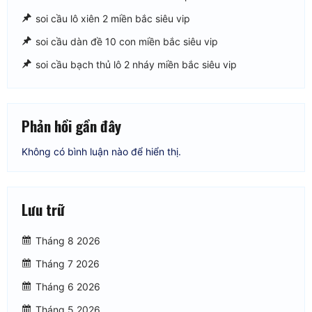
soi cầu lô xiên 2 miền bắc siêu vip
soi cầu dàn đề 10 con miền bắc siêu vip
soi cầu bạch thủ lô 2 nháy miền bắc siêu vip
Phản hồi gần đây
Không có bình luận nào để hiển thị.
Lưu trữ
Tháng 8 2026
Tháng 7 2026
Tháng 6 2026
Tháng 5 2026