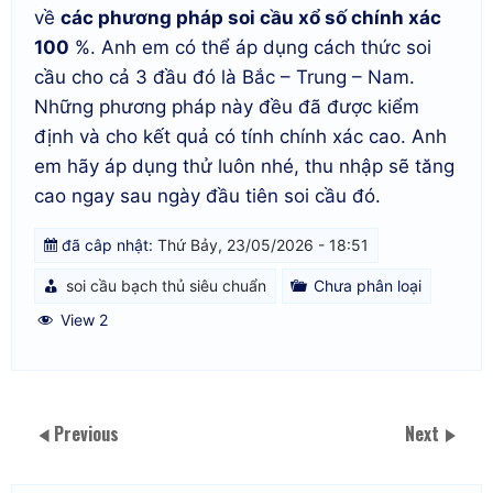
về
các phương pháp soi cầu xổ số chính xác
100
%. Anh em có thể áp dụng cách thức soi
cầu cho cả 3 đầu đó là Bắc – Trung – Nam.
Những phương pháp này đều đã được kiểm
định và cho kết quả có tính chính xác cao. Anh
em hãy áp dụng thử luôn nhé, thu nhập sẽ tăng
cao ngay sau ngày đầu tiên soi cầu đó.
đã câp nhật:
Thứ Bảy, 23/05/2026 - 18:51
soi cầu bạch thủ siêu chuẩn
Chưa phân loại
View 2
Previous
Next