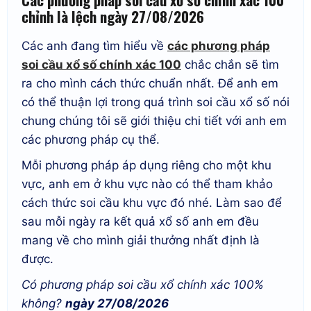
chỉnh là lệch
ngày 27/08/2026
Các anh đang tìm hiểu về
các phương pháp
soi cầu xổ số chính xác 100
chắc chắn sẽ tìm
ra cho mình cách thức chuẩn nhất. Để anh em
có thể thuận lợi trong quá trình soi cầu xổ số nói
chung chúng tôi sẽ giới thiệu chi tiết với anh em
các phương pháp cụ thể.
Mỗi phương pháp áp dụng riêng cho một khu
vực, anh em ở khu vực nào có thể tham khảo
cách thức soi cầu khu vực đó nhé. Làm sao để
sau mỗi ngày ra kết quả xổ số anh em đều
mang về cho mình giải thưởng nhất định là
được.
Có phương pháp soi cầu xổ chính xác 100%
không?
ngày 27/08/2026