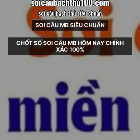
s
o
i
c
a
u
b
a
c
h
t
h
u
1
0
0
.
c
o
m
soi cầu bạch thủ siêu chuẩn
SOI CẦU MB SIÊU CHUẨN
CHỐT SỐ SOI CẦU MB HÔM NAY CHÍNH
XÁC 100%