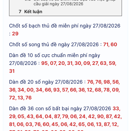
cầu giải ngày 27/08/2026
Kết luận
Chốt số bạch thủ đề miễn phí ngày 27/08/2026
:
29
Chốt số song thủ đề ngày 27/08/2026 :
71, 60
Dàn đề 10 số cực chuẩn miễn phí ngày
27/08/2026 :
95, 07, 20, 31, 30, 09, 27, 63, 59,
31
Dàn đề 20 số ngày 27/08/2026 :
76, 76, 98, 56,
36, 34, 00, 34, 66, 93, 57, 66, 36, 12, 68, 78, 09,
72, 13, 76
Dàn đề 36 con số bất bại ngày 27/08/2026
33,
29, 05, 43, 64, 04, 87, 79, 06, 24, 42, 90, 87, 42,
81, 06, 03, 76, 60, 45, 06, 42, 65, 06, 13, 87, 12,