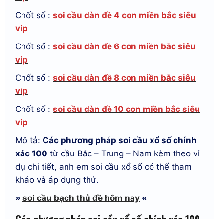
Chốt số :
soi cầu dàn đề 4 con miền bắc siêu
vip
Chốt số :
soi cầu dàn đề 6 con miền bắc siêu
vip
Chốt số :
soi cầu dàn đề 8 con miền bắc siêu
vip
Chốt số :
soi cầu dàn đề 10 con miền bắc siêu
vip
Mô tả:
Các phương pháp soi cầu xổ số chính
xác 100
từ cầu Bắc – Trung – Nam kèm theo ví
dụ chi tiết, anh em soi cầu xổ số có thể tham
khảo và áp dụng thử.
»
soi cầu bạch thủ đề hôm nay
«
Các phương pháp soi cầu xổ số chính xác 100