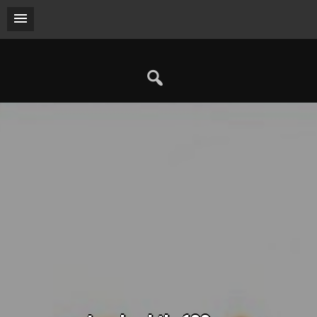
Skip
to
content