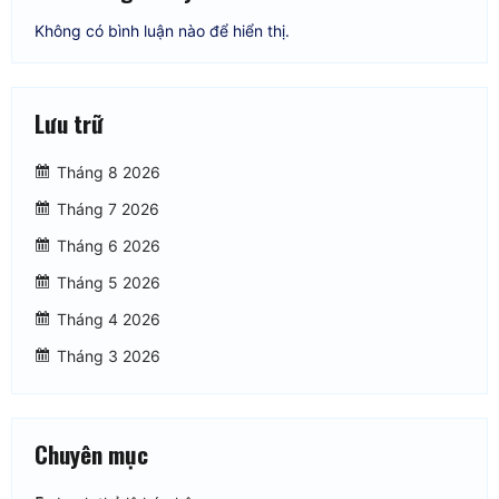
Không có bình luận nào để hiển thị.
Lưu trữ
Tháng 8 2026
Tháng 7 2026
Tháng 6 2026
Tháng 5 2026
Tháng 4 2026
Tháng 3 2026
Chuyên mục