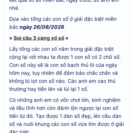
nhé.
Dựa vào tổng các con số ở giải đặc biệt miền
bắc
ngày 26/08/2026
»
Soi cầu 3 càng xổ số
«
Lấy tổng các con số nằm trong giải đặc biệt
cộng lại với nhau ta được 1 con số có 2 chữ số.
Con số này sẽ là con số bạch thủ lô của ngày
hôm nay, tuy nhiên để đảm bảo chắc chắn và
không bị lọt con số nào. Các anh em cao thủ
thường hay tiến lên và lùi lại 1 số.
Có những anh em có vốn chơi lớn, kinh nghiệm
và liều lĩnh hơn còn đánh lộn ngược lại con số
tiến lùi đó. Tạo được 1 dàn số đẹp, lên cầu dàn
số và nuôi khung các con số vừa tìm được ở giải
đặc biệt.