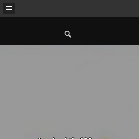
Skip
to
content