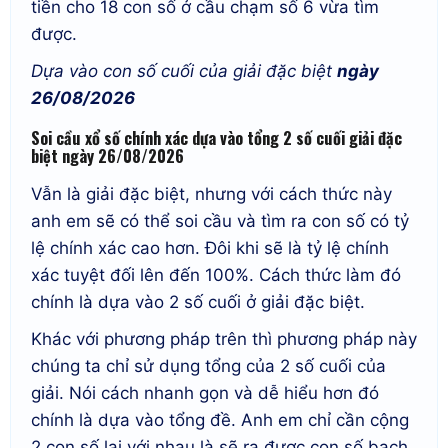
tiền cho 18 con số ở cầu chạm số 6 vừa tìm
được.
Dựa vào con số cuối của giải đặc biệt
ngày
26/08/2026
Soi cầu xổ số chính xác dựa vào tổng 2 số cuối giải đặc
biệt
ngày 26/08/2026
Vẫn là giải đặc biệt, nhưng với cách thức này
anh em sẽ có thể soi cầu và tìm ra con số có tỷ
lệ chính xác cao hơn. Đôi khi sẽ là tỷ lệ chính
xác tuyệt đối lên đến 100%. Cách thức làm đó
chính là dựa vào 2 số cuối ở giải đặc biệt.
Khác với phương pháp trên thì phương pháp này
chúng ta chỉ sử dụng tổng của 2 số cuối của
giải. Nói cách nhanh gọn và dễ hiểu hơn đó
chính là dựa vào tổng đề. Anh em chỉ cần cộng
2 con số lại với nhau là sẽ ra được con số bạch