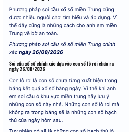
Phương pháp soi cầu xổ số miền Trung cũng
được nhiều người chơi tìm hiểu và áp dụng. Vì
thế đây cũng là những cách cho anh em miền
Trung về bờ an toàn.
Phương pháp soi cầu xổ số miền Trung chính
xác
ngày 26/08/2026
Soi cầu xổ số chính xác dựa vào con số lô rơi chưa ra
ngày 26/08/2026
Con lô rơi là con số chưa từng xuất hiện trong
bảng kết quả xổ số hàng ngày. Vì thế khi anh
em soi cầu ở khu vực miền trung hãy lưu ý
những con số này nhé. Những con số lô rơi mà
không ra trong bảng sẽ là những con số bạch
thủ của ngày hôm sau.
Tuy nhiên nó sẽ là những con số bạch thủ lô