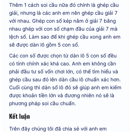
Thêm 1 cách soi cầu nữa đó chính là ghép cầu
giải, nhưng là các anh em nên ghép cầu giải 7
với nhau. Ghép con số kép nằm ở giải 7 bằng
nhau ghép với con số chạm đầu của giải 7 mà
lệch số. Làm sao để khi ghép cầu xong anh em
sẽ được dàn lô gồm 5 con số.
Các con số được chọn từ dàn lô 5 con số đều
có tính chính xác khá cao. Anh em không cần
phải đầu tư số vốn chơi lớn, có thể tìm hiểu và
ghép cầu sau đó lên dàn cầu lô chuẩn xác hơn.
Cuối cùng thì dàn số lô đó sẽ giúp anh em kiếm
được khoản tiền lớn và đương nhiên nó sẽ là
phương pháp soi cầu chuẩn.
Kết luận
Trên đây chúng tôi đã chia sẻ với anh em