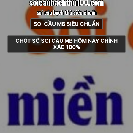
s
o
i
c
a
u
b
a
c
h
t
h
u
1
0
0
.
c
o
m
soi cầu bạch thủ siêu chuẩn
SOI CẦU MB SIÊU CHUẨN
CHỐT SỐ SOI CẦU MB HÔM NAY CHÍNH
XÁC 100%