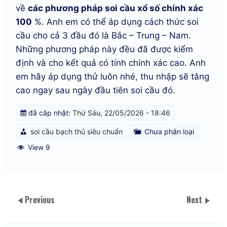
về
các phương pháp soi cầu xổ số chính xác
100
%. Anh em có thể áp dụng cách thức soi
cầu cho cả 3 đầu đó là Bắc – Trung – Nam.
Những phương pháp này đều đã được kiểm
định và cho kết quả có tính chính xác cao. Anh
em hãy áp dụng thử luôn nhé, thu nhập sẽ tăng
cao ngay sau ngày đầu tiên soi cầu đó.
đã câp nhật:
Thứ Sáu, 22/05/2026 - 18:46
soi cầu bạch thủ siêu chuẩn
Chưa phân loại
View 9
Previous
Next