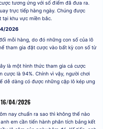
 cược tương ứng với số điểm đã đưa ra.
quay trực tiếp hàng ngày. Chúng được
t tại khu vực miền bắc.
04/2026
n đổi mỗi hàng, do đó những con số của lô
hể tham gia đặt cược vào bất kỳ con số từ
y là một hình thức tham gia cá cược
n cược là 94%. Chính vì vậy, người chơi
để dễ dàng có được những cặp lô kép ưng
 16/04/2026
ôm nay chuẩn ra sao thì không thể nào
y, anh em cần tiến hành phân tích bảng kết