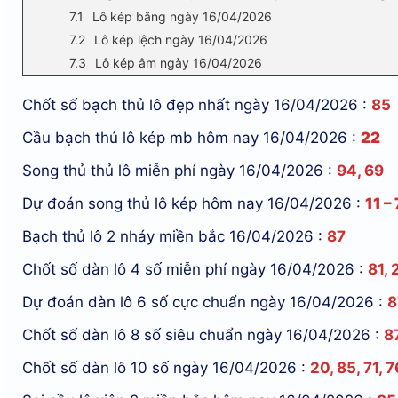
Lô kép bằng ngày 16/04/2026
Lô kép lệch ngày 16/04/2026
Lô kép âm ngày 16/04/2026
Chốt số bạch thủ lô đẹp nhất ngày 16/04/2026 :
85
Cầu bạch thủ lô kép mb hôm nay 16/04/2026 :
22
Song thủ thủ lô miễn phí ngày 16/04/2026 :
94, 69
Dự đoán song thủ lô kép hôm nay 16/04/2026 :
11 –
Bạch thủ lô 2 nháy miền bắc 16/04/2026 :
87
Chốt số dàn lô 4 số miễn phí ngày 16/04/2026 :
81, 
Dự đoán dàn lô 6 số cực chuẩn ngày 16/04/2026 :
8
Chốt số dàn lô 8 số siêu chuẩn ngày 16/04/2026 :
87
Chốt số dàn lô 10 số ngày 16/04/2026 :
20, 85, 71, 7