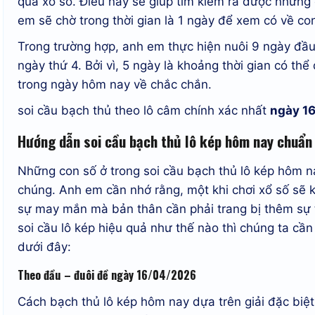
quả xổ số. Điều này sẽ giúp tìm kiếm ra được những
em sẽ chờ trong thời gian là 1 ngày để xem có về co
Trong trường hợp, anh em thực hiện nuôi 9 ngày đầu
ngày thứ 4. Bởi vì, 5 ngày là khoảng thời gian có t
trong ngày hôm nay về chắc chắn.
soi cầu bạch thủ theo lô câm chính xác nhất
ngày 1
Hướng dẫn soi cầu bạch thủ lô kép hôm nay chuẩ
Những con số ở trong soi cầu bạch thủ lô kép hôm n
chúng. Anh em cần nhớ rằng, một khi chơi xổ số sẽ 
sự may mắn mà bản thân cần phải trang bị thêm sự t
soi cầu lô kép hiệu quả như thế nào thì chúng ta c
dưới đây:
Theo đầu – đuôi đề ngày 16/04/2026
Cách bạch thủ lô kép hôm nay dựa trên giải đặc biệt