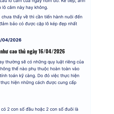
 cầu lô câm của ngày hôm đó. Kế tiếp, anh
n lô câm này hay không.
 chưa thấy về thì cần tiến hành nuôi đến
hể đảm bảo có được cặp lô kép đẹp nhất
6/04/2026
n như cao thủ ngày 16/04/2026
ay thường sẽ có những quy luật riêng của
không thể nào phụ thuộc hoàn toàn vào
ính toán kỹ càng. Do đó việc thực hiện
ần thực hiện những cách được cung cấp
 có 2 con số đầu hoặc 2 con số đuôi là