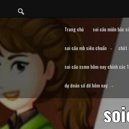
Skip
to
content
Trang chủ
soi cầu miền bắc si
soi cầu mb siêu chuẩn
chốt 
soi cầu xsmn hôm nay chính xác 
dự đoán số đề hôm nay
s
o
i