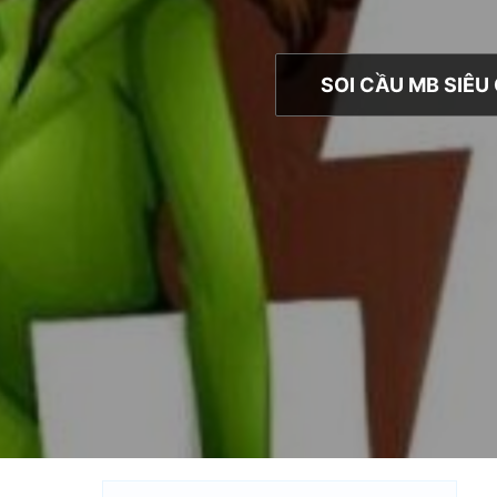
SOI CẦU MB SIÊU