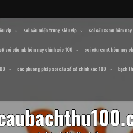
êu vip
soi cầu miền trung siêu vip
soi cầu xsmn hôm nay 
số soi cầu mb hôm nay chính xác 100
soi cầu xsmt hôm nay ch
100
các phương pháp soi cầu xổ số chính xác 100
bạch th
c
a
u
b
a
c
h
t
h
u
1
0
0
.