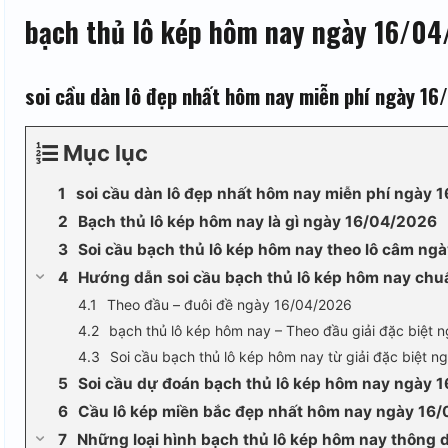
bạch thủ lô kép hôm nay ngày 16/0
soi cầu dàn lô đẹp nhất hôm nay miễn phí ngày 1
Mục lục
soi cầu dàn lô đẹp nhất hôm nay miễn phí ngày 
Bạch thủ lô kép hôm nay là gì ngày 16/04/2026
Soi cầu bạch thủ lô kép hôm nay theo lô câm ng
Hướng dẫn soi cầu bạch thủ lô kép hôm nay ch
Theo đầu – đuôi đề ngày 16/04/2026
bạch thủ lô kép hôm nay – Theo đầu giải đặc biệt 
Soi cầu bạch thủ lô kép hôm nay từ giải đặc biệt 
Soi cầu dự đoán bạch thủ lô kép hôm nay ngày 
Cầu lô kép miền bắc đẹp nhất hôm nay ngày 16
Những loại hình bạch thủ lô kép hôm nay thông